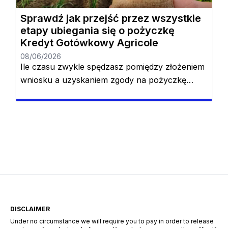
Sprawdź jak przejść przez wszystkie
etapy ubiegania się o pożyczkę
Kredyt Gotówkowy Agricole
08/06/2026
Ile czasu zwykle spędzasz pomiędzy złożeniem
wniosku a uzyskaniem zgody na pożyczkę
konwencjonalną? Najprawdopodobniej będziesz
musiał przeznaczyć na to od 1 do 3 dni. Jeśli nie
masz takiego czasu lub po prostu nie lubisz
spędzać tak dużo czasu, pożyczka Kredyt
Gotówkowy Agricole jest dla Ciebie. Dzięki tej
pożyczce od momentu złożenia wniosku do
momentu zatwierdzenia […]
DISCLAIMER
Under no circumstance we will require you to pay in order to release