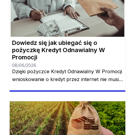
Dowiedz się jak ubiegać się o
pożyczkę Kredyt Odnawialny W
Promocji
08/06/2026
Dzięki pożyczce Kredyt Odnawialny W Promocji
wnioskowanie o kredyt przez internet nie musi
odbywać się online, dlatego też jest to ulubiona
pożyczka dla tych, którzy nie lubią martwić się
biurokracją. Najlepszy kredyt odnawialny jest w
zasięgu ręki, a jego złożenie zajmuje zaledwie
kilka minut dnia. To, co było już łatwe, wkrótce
stanie się jeszcze łatwiejsze, […]