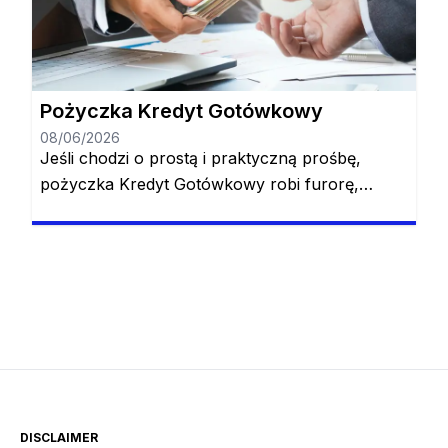
Gotówkowy Agricole jest dla Ciebie. Dzięki tej
pożyczce od momentu złożenia wniosku do
momentu zatwierdzenia […]
Pożyczka Kredyt Gotówkowy
08/06/2026
Jeśli chodzi o prostą i praktyczną prośbę,
pożyczka Kredyt Gotówkowy robi furorę,
oferując instrukcje krok po kroku, które każdy
może wykonać. Koniec z kręceniem się w
kółko, prosząc o kredyt, w różnych
momentach poczucia, że ​​utknąłeś w
niepraktycznej prośbie. Dzięki pożyczce Kredyt
Gotówkowy zarówno złożenie wniosku, jak i
analiza i zatwierdzenie wnioskowanych kwot
przebiega szybko, […]
DISCLAIMER