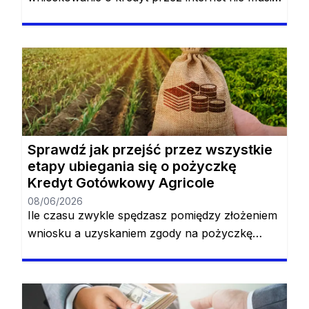
odbywać się online, dlatego też jest to ulubiona
pożyczka dla tych, którzy nie lubią martwić się
biurokracją. Najlepszy kredyt odnawialny jest w
zasięgu ręki, a jego złożenie zajmuje zaledwie
kilka minut dnia. To, co było już łatwe, wkrótce
stanie się jeszcze łatwiejsze, […]
Sprawdź jak przejść przez wszystkie
etapy ubiegania się o pożyczkę
Kredyt Gotówkowy Agricole
08/06/2026
Ile czasu zwykle spędzasz pomiędzy złożeniem
wniosku a uzyskaniem zgody na pożyczkę
konwencjonalną? Najprawdopodobniej będziesz
musiał przeznaczyć na to od 1 do 3 dni. Jeśli nie
masz takiego czasu lub po prostu nie lubisz
spędzać tak dużo czasu, pożyczka Kredyt