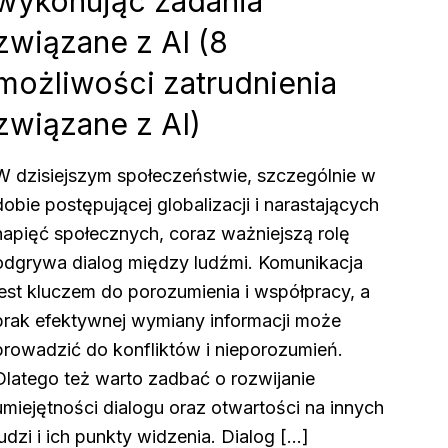
wykonując zadania
związane z AI (8
możliwości zatrudnienia
związane z AI)
W dzisiejszym społeczeństwie, szczególnie w
dobie postępującej globalizacji i narastających
napięć społecznych, coraz ważniejszą rolę
odgrywa dialog między ludźmi. Komunikacja
jest kluczem do porozumienia i współpracy, a
brak efektywnej wymiany informacji może
prowadzić do konfliktów i nieporozumień.
Dlatego też warto zadbać o rozwijanie
umiejętności dialogu oraz otwartości na innych
ludzi i ich punkty widzenia. Dialog […]