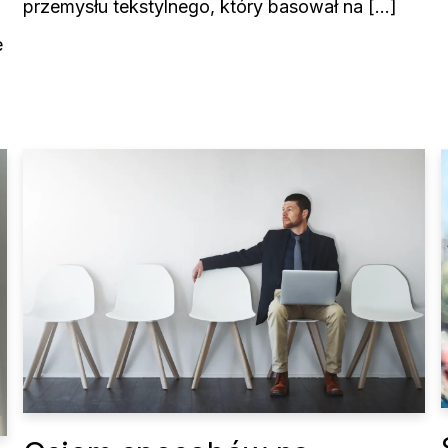
przemysłu tekstylnego, który basował na […]
e