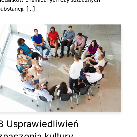
substancji. […]
8 Usprawiedliwień
znaczenia kultury