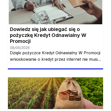
Dowiedz się jak ubiegać się o
pożyczkę Kredyt Odnawialny W
Promocji
08/06/2026
Dzięki pożyczce Kredyt Odnawialny W Promocji
wnioskowanie o kredyt przez internet nie musi
odbywać się online, dlatego też jest to ulubiona
pożyczka dla tych, którzy nie lubią martwić się
biurokracją. Najlepszy kredyt odnawialny jest w
zasięgu ręki, a jego złożenie zajmuje zaledwie
kilka minut dnia. To, co było już łatwe, wkrótce
stanie się jeszcze łatwiejsze, […]