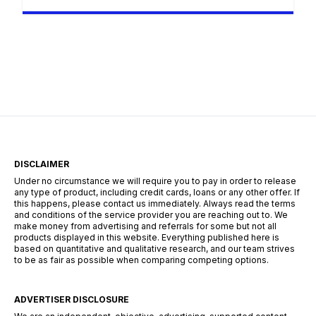
oferując instrukcje krok po kroku, które każdy
może wykonać. Koniec z kręceniem się w
kółko, prosząc o kredyt, w różnych
momentach poczucia, że ​​utknąłeś w
niepraktycznej prośbie. Dzięki pożyczce Kredyt
Gotówkowy zarówno złożenie wniosku, jak i
analiza i zatwierdzenie wnioskowanych kwot
przebiega szybko, […]
DISCLAIMER
Under no circumstance we will require you to pay in order to release
any type of product, including credit cards, loans or any other offer. If
this happens, please contact us immediately. Always read the terms
and conditions of the service provider you are reaching out to. We
make money from advertising and referrals for some but not all
products displayed in this website. Everything published here is
based on quantitative and qualitative research, and our team strives
to be as fair as possible when comparing competing options.
ADVERTISER DISCLOSURE