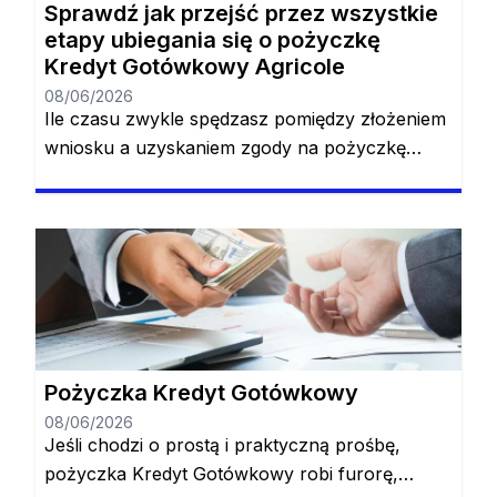
Sprawdź jak przejść przez wszystkie
etapy ubiegania się o pożyczkę
Kredyt Gotówkowy Agricole
08/06/2026
Ile czasu zwykle spędzasz pomiędzy złożeniem
wniosku a uzyskaniem zgody na pożyczkę
konwencjonalną? Najprawdopodobniej będziesz
musiał przeznaczyć na to od 1 do 3 dni. Jeśli nie
masz takiego czasu lub po prostu nie lubisz
spędzać tak dużo czasu, pożyczka Kredyt
Gotówkowy Agricole jest dla Ciebie. Dzięki tej
pożyczce od momentu złożenia wniosku do
momentu zatwierdzenia […]
Pożyczka Kredyt Gotówkowy
08/06/2026
Jeśli chodzi o prostą i praktyczną prośbę,
pożyczka Kredyt Gotówkowy robi furorę,