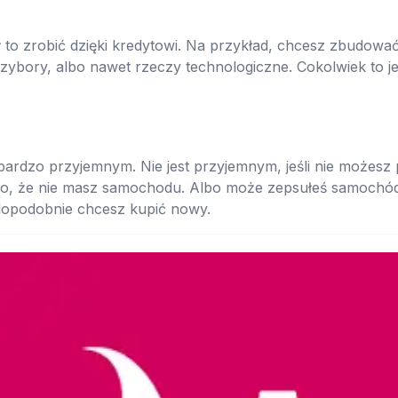
ł to zrobić dzięki kredytowi. Na przykład, chcesz zbudować
ybory, albo nawet rzeczy technologiczne. Cokolwiek to jest
bardzo przyjemnym. Nie jest przyjemnym, jeśli nie możesz
, że nie masz samochodu. Albo może zepsułeś samochód. 
wdopodobnie chcesz kupić nowy.