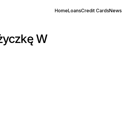
Home
Loans
Credit Cards
News
życzkę W