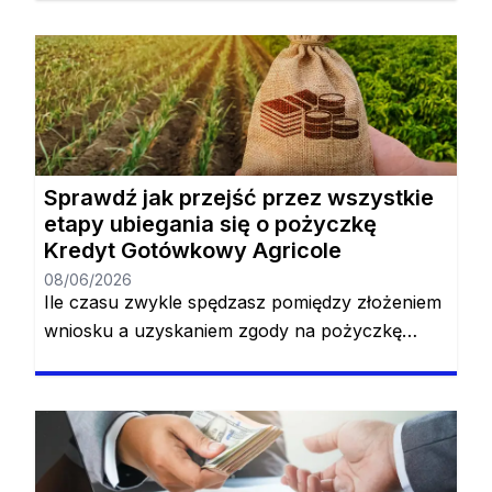
pożyczka dla tych, którzy nie lubią martwić się
biurokracją. Najlepszy kredyt odnawialny jest w
zasięgu ręki, a jego złożenie zajmuje zaledwie
kilka minut dnia. To, co było już łatwe, wkrótce
stanie się jeszcze łatwiejsze, […]
Sprawdź jak przejść przez wszystkie
etapy ubiegania się o pożyczkę
Kredyt Gotówkowy Agricole
08/06/2026
Ile czasu zwykle spędzasz pomiędzy złożeniem
wniosku a uzyskaniem zgody na pożyczkę
konwencjonalną? Najprawdopodobniej będziesz
musiał przeznaczyć na to od 1 do 3 dni. Jeśli nie
masz takiego czasu lub po prostu nie lubisz
spędzać tak dużo czasu, pożyczka Kredyt
Gotówkowy Agricole jest dla Ciebie. Dzięki tej