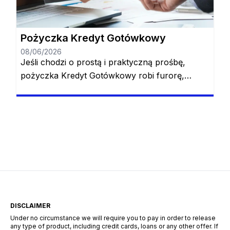
pożyczce od momentu złożenia wniosku do
momentu zatwierdzenia […]
Pożyczka Kredyt Gotówkowy
08/06/2026
Jeśli chodzi o prostą i praktyczną prośbę,
pożyczka Kredyt Gotówkowy robi furorę,
oferując instrukcje krok po kroku, które każdy
może wykonać. Koniec z kręceniem się w
kółko, prosząc o kredyt, w różnych
momentach poczucia, że ​​utknąłeś w
niepraktycznej prośbie. Dzięki pożyczce Kredyt
Gotówkowy zarówno złożenie wniosku, jak i
analiza i zatwierdzenie wnioskowanych kwot
przebiega szybko, […]
DISCLAIMER
Under no circumstance we will require you to pay in order to release
any type of product, including credit cards, loans or any other offer. If